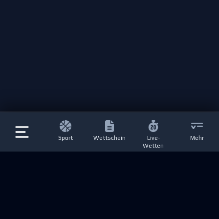
Sport
Wettschein
Live-
Mehr
Wetten